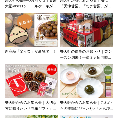
樂天軒の催事のお知らせ｜甘栗
樂天軒からのお知らせ｜遂に
大福やマロンロールケーキが...
「天津甘栗」「むき甘栗」が...
新商品「楽々栗」が新登場！！
樂天軒の催事のお知らせ｜栗シ
ーズン到来！一挙３ヵ所同時...
樂天軒からのお知らせ｜大切な
樂天軒からのお知らせ｜これか
方に贈りたい「赤箱ギフト」...
らの季節にぴったり♪「わらび...