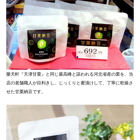
樂天軒『天津甘栗』と同じ最高峰と謳われる河北省産の栗を、当
店の老舗職人が目利きし、じっくりと蜜漬けして、丁寧に乾燥さ
せた甘栗納豆です。