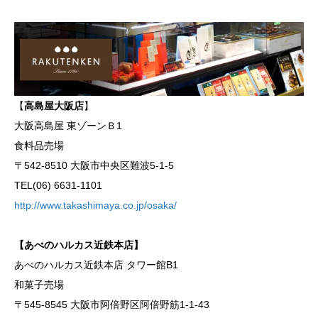
【
高島屋
大阪
店
】
大阪高島屋 東ゾーンＢ1
食料品売場
〒542-8510 大阪市中央区難波5-1-5
TEL(06) 6631-1101
http://www.takashimaya.co.jp/osaka/
【あべのハルカス近鉄本店】
あべのハルカス近鉄本店 タワー館B1
和菓子売場
〒545-8545 大阪市阿倍野区阿倍野筋1-1-43