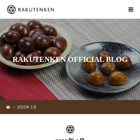
R
A
K
U
T
E
N
K
E
N
O
F
F
I
C
I
A
L
B
L
O
G
2022年 1月