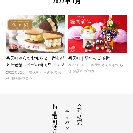
2022年 1月
樂天軒からのお知らせ｜海を越
樂天軒｜新年のご挨拶
えた老舗コラボの新商品プロジ
2022.01.01
樂天軒からのお知ら
せ
,
樂天軒ブログ
ェクトが始動!
2022.01.26
樂天軒からのお知ら
せ
,
樂天軒ブログ
特定商取引法に基づく表記
プライバシーポリシー
会社概要