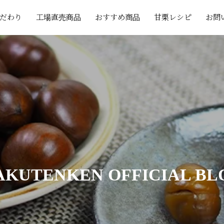
だわり
工場直売商品
おすすめ商品
甘栗レシピ
お問
A
K
U
T
E
N
K
E
N
O
F
F
I
C
I
A
L
B
L