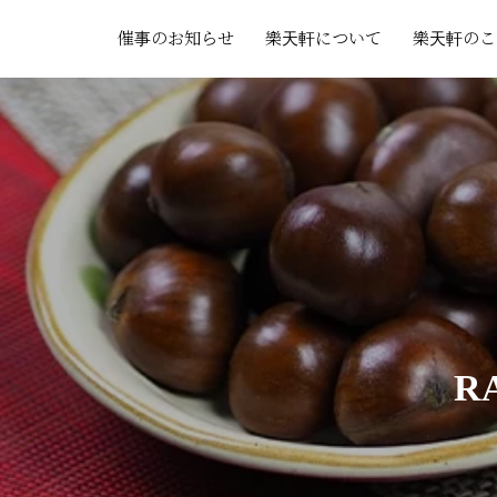
催事のお知らせ
樂天軒について
樂天軒のこ
R