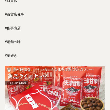
#百貨店
#百貨店催事
#催事出店
#老舗の味
#栗好き