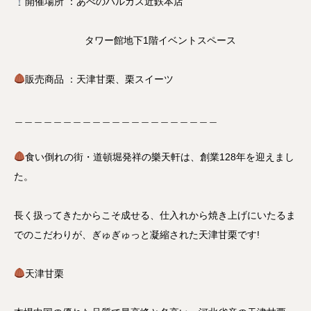
開催場所 ：あべのハルカス近鉄本店
タワー館地下1階イベントスペース
販売商品 ：天津甘栗、栗スイーツ
＿＿＿＿＿＿＿＿＿＿＿＿＿＿＿＿＿＿＿＿＿
食い倒れの街・道頓堀発祥の樂天軒は、創業128年を迎えまし
た。
長く扱ってきたからこそ成せる、仕入れから焼き上げにいたるま
でのこだわりが、ぎゅぎゅっと凝縮された天津甘栗です!
天津甘栗