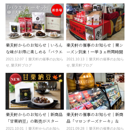
樂天軒からのお知らせ｜いろん
樂天軒の催事のお知らせ｜栗シ
な味がお得に楽しめる「バラエ
ーズン到来！一挙３ヵ所同時開
ティーセット」が新登場♪
催 泉北高島屋、梅田大丸、千
2021.12.07
樂天軒の催事のお知ら
2021.10.13
樂天軒の催事のお知ら
せ
,
樂天軒ブログ
せ
,
樂天軒ブログ
里阪急に出店！
樂天軒からのお知らせ｜新商品
樂天軒の催事のお知らせ｜新商
「甘栗納豆」の販売がスター
品「マロンチーズケーキ」＆
ト!選びぬいた最高峰の栗を蜜
「マロンプリンチーズ」が駅ナ
2021.10.01
樂天軒からのお知ら
2021.09.28
樂天軒の催事のお知ら