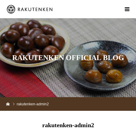
R
A
K
U
T
E
N
K
E
N
O
F
F
I
C
I
A
L
B
L
O
G
rakutenken-admin2
rakutenken-admin2