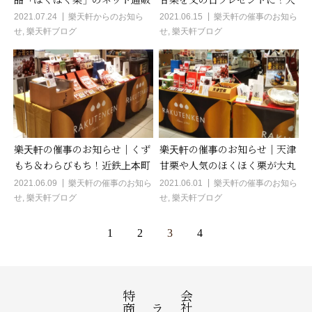
品「ほくほく栗」のネット通販
甘栗を父の日プレゼントに！大
をはじめました!ご家庭の食卓
丸梅田店で出店中！
2021.07.24
樂天軒からのお知ら
2021.06.15
樂天軒の催事のお知ら
せ
,
樂天軒ブログ
せ
,
樂天軒ブログ
へお届け♪
樂天軒の催事のお知らせ｜くず
樂天軒の催事のお知らせ｜天津
もち＆わらびもち！近鉄上本町
甘栗や人気のほくほく栗が大丸
店で夏のスイーツが新登場☆
梅田店で好評発売中♪
2021.06.09
樂天軒の催事のお知ら
2021.06.01
樂天軒の催事のお知ら
せ
,
樂天軒ブログ
せ
,
樂天軒ブログ
1
2
3
4