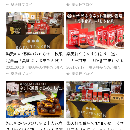
せ
,
樂天軒ブログ
せ
,
樂天軒ブログ
漬け♪
カスイーツ 西梅田催事で登場！
樂天軒の催事のお知らせ｜秋限
樂天軒からのお知らせ｜遂に
定商品「高匠コラボ栗あん食パ
「天津甘栗」「むき甘栗」がネ
ン」や、人気のほくほく栗が堺
ット通販の仲間入り!老舗の味
2021.09.16
樂天軒の催事のお知ら
2021.08.17
樂天軒からのお知ら
せ
,
樂天軒ブログ
せ
,
樂天軒ブログ
高島屋店で好評発売中♪
をご自宅へお届け♪
樂天軒からのお知らせ｜人気商
樂天軒の催事のお知らせ｜天津